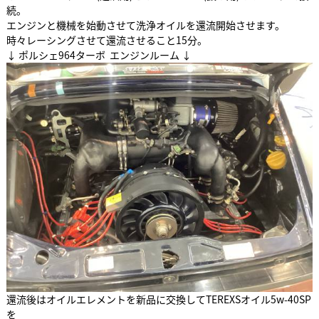
続。
エンジンと機械を始動させて洗浄オイルを還流開始させます。
時々レーシングさせて還流させること15分。
↓ ポルシェ964ターボ エンジンルーム ↓
還流後はオイルエレメントを新品に交換してTEREXSオイル5w-40SP
を