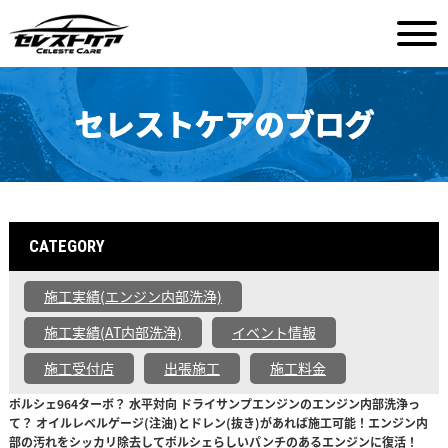
セレストケアのブログ
CATEGORY
施工実績(エンジン内部洗浄)
施工実績(AT内部洗浄)
イベント情報
施工受付店
出張施工
施工料金
ポルシェ964ターボ？ 水平対向 ドライサンプエンジンのエンジン内部洗浄っ
て？ オイルレベルゲージ(注油)とドレン(抜き)があれば施工可能！エンジン内
部の汚れをシッカリ除去してポルシェらしいパンチのあるエンジンに復活！