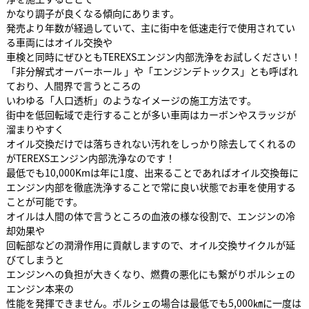
かなり調子が良くなる傾向にあります。
発売より年数が経過していて、主に街中を低速走行で使用されてい
る車両にはオイル交換や
車検と同時にぜひともTEREXSエンジン内部洗浄をお試しください！
「非分解式オーバーホール 」や「エンジンデトックス」とも呼ばれ
ており、人間界で言うところの
いわゆる「人口透析」のようなイメージの施工方法です。
街中を低回転域で走行することが多い車両はカーボンやスラッジが
溜まりやすく
オイル交換だけでは落ちきれない汚れをしっかり除去してくれるの
がTEREXSエンジン内部洗浄なのです！
最低でも10,000Kmは年に1度、出来ることであればオイル交換毎に
エンジン内部を徹底洗浄することで常に良い状態でお車を使用する
ことが可能です。
オイルは人間の体で言うところの血液の様な役割で、エンジンの冷
却効果や
回転部などの潤滑作用に貢献しますので、オイル交換サイクルが延
びてしまうと
エンジンへの負担が大きくなり、燃費の悪化にも繋がりポルシェの
エンジン本来の
性能を発揮できません。ポルシェの場合は最低でも5,000㎞に一度は