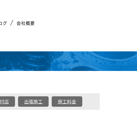
ログ
会社概要
付店
出張施工
施工料金