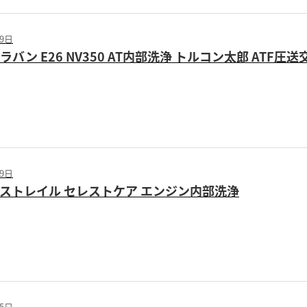
19日
ラバン E26 NV350 AT内部洗浄 トルコン太郎 ATF圧送
19日
クストレイル セレストケア エンジン内部洗浄
05日