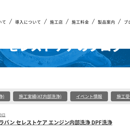
いて
導入について
施工店
施工料金
製品案内
ブ
セレストケアのブログ
浄)
施工実績(AT内部洗浄)
イベント情報
施工受
19日
ラバン セレストケア エンジン内部洗浄 DPF洗浄