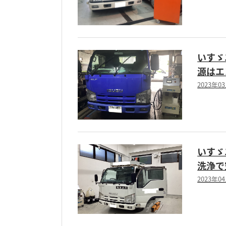
いすゞ
源はエ
2023年0
いすゞ
洗浄で
2023年0