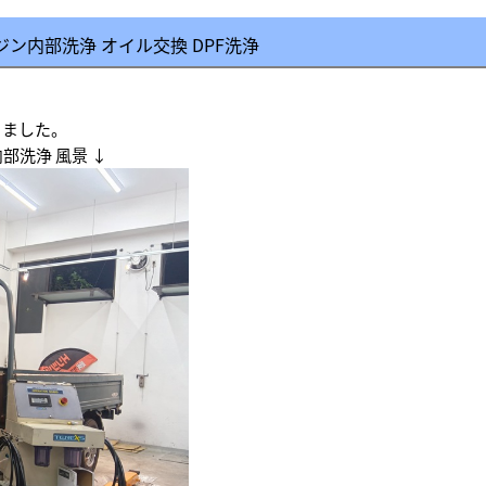
ジン内部洗浄 オイル交換 DPF洗浄
きました。
部洗浄 風景 ↓