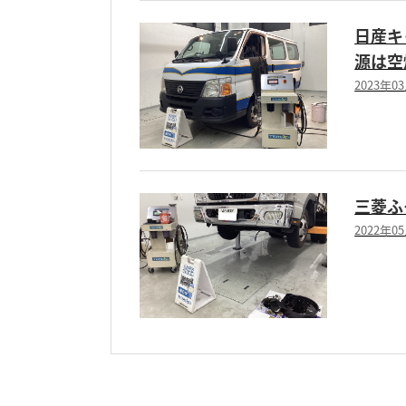
日産キ
源は空
2023年0
三菱ふそ
2022年0