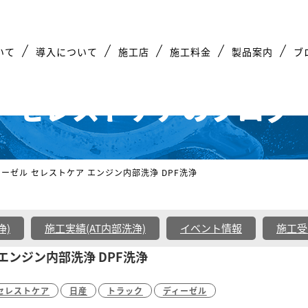
いて
導入について
施工店
施工料金
製品案内
ブ
セレストケアのブログ
ィーゼル セレストケア エンジン内部洗浄 DPF洗浄
浄)
施工実績(AT内部洗浄)
イベント情報
施工受
エンジン内部洗浄 DPF洗浄
セレストケア
日産
トラック
ディーゼル