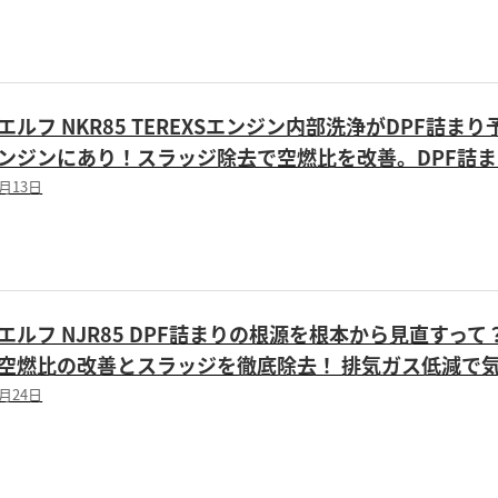
エルフ NKR85 TEREXSエンジン内部洗浄がDPF詰
ンジンにあり！スラッジ除去で空燃比を改善。DPF詰
3月13日
エルフ NJR85 DPF詰まりの根源を根本から見直すって？
空燃比の改善とスラッジを徹底除去！ 排気ガス低減で気
4月24日