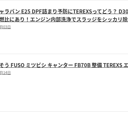
ャラバン E25 DPF詰まり予防にTEREXSってどう？ D
燃比にあり！エンジン内部洗浄でスラッジをシッカリ除
3月03日
う FUSO ミツビシ キャンター FB70B 整備 TEREX
5月14日