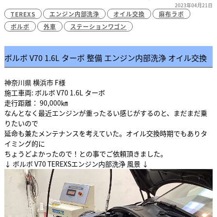
2023年04月21日
TEREXS
エンジン内部洗浄
オイル交換
麻布ラボ
ボルボ
外車
ステーションワゴン
ボルボ V70 1.6L ターボ 整備 エンジン内部洗浄 オイル交換
神奈川県 横浜市 F様
施工車両: ボルボ V70 1.6L ターボ
走行距離： 90,000㎞
なんとなく最近エンジンが重ったるい感じがするのと、まだまだ乗
りたいので
延命も兼たメンテナンスを考えていた。オイル交換時期でもありタ
イミング的に
ちょうどよかったので！との事でご依頼頂きました。
↓ ボルボ V70 TEREXSエンジン内部洗浄 風景 ↓