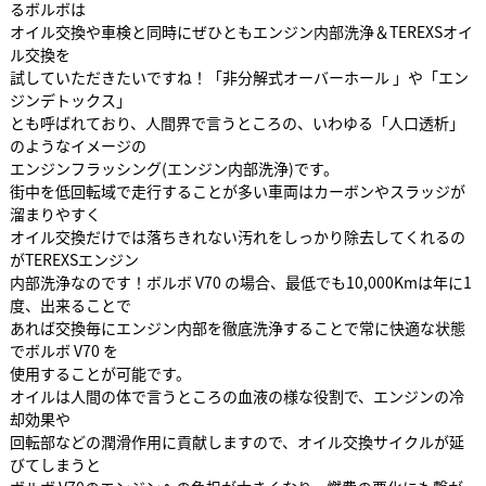
るボルボは
オイル交換や車検と同時にぜひともエンジン内部洗浄＆TEREXSオイ
ル交換を
試していただきたいですね！「非分解式オーバーホール 」や「エン
ジンデトックス」
とも呼ばれており、人間界で言うところの、いわゆる「人口透析」
のようなイメージの
エンジンフラッシング(エンジン内部洗浄)です。
街中を低回転域で走行することが多い車両はカーボンやスラッジが
溜まりやすく
オイル交換だけでは落ちきれない汚れをしっかり除去してくれるの
がTEREXSエンジン
内部洗浄なのです！ボルボ V70 の場合、最低でも10,000Kmは年に1
度、出来ることで
あれば交換毎にエンジン内部を徹底洗浄することで常に快適な状態
でボルボ V70 を
使用することが可能です。
オイルは人間の体で言うところの血液の様な役割で、エンジンの冷
却効果や
回転部などの潤滑作用に貢献しますので、オイル交換サイクルが延
びてしまうと