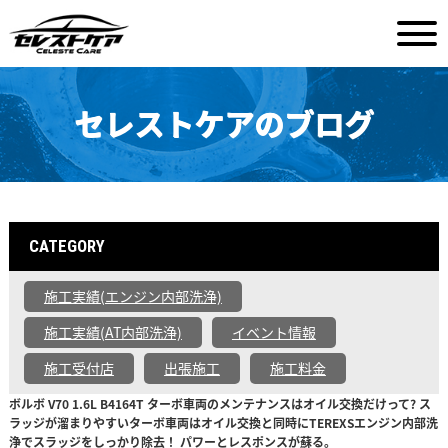
セレストケアのブログ
CATEGORY
施工実績(エンジン内部洗浄)
施工実績(AT内部洗浄)
イベント情報
施工受付店
出張施工
施工料金
ボルボ V70 1.6L B4164T ターボ車両のメンテナンスはオイル交換だけって? ス
ラッジが溜まりやすいターボ車両はオイル交換と同時にTEREXSエンジン内部洗
浄でスラッジをしっかり除去！ パワーとレスポンスが蘇る。