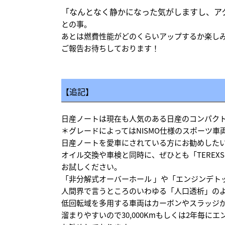
「なんとなく静かになった気がしますし、
ア
との事。
あとは燃費性能がどのくらいアップするか楽し
ご報告お待ちしております！
【追記】
日産ノートは現在も人気のある日産のコンパク
＊グレードによってはNISMO仕様のスポーツ車
日産ノートを愛車にされている方にお勧めした
オイル交換や車検と同時に、ぜひとも「TEREXS
お試しください。
「非分解式オーバーホール 」や「エンジンデト
人間界で言うところのいわゆる「人口透析」の
低回転域を多用する車両はカーボンやスラッジ
溜まりやすいので30,000Kmもしくは2年毎に