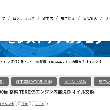
いて
導入について
施工店
施工料金
製品案内
ブ
セレストケアのブログ
ート E12 走行距離 52,500㎞ 整備 TEREXSエンジン内部洗浄 オイル交換
浄)
施工実績(AT内部洗浄)
イベント情報
施工受
2,500㎞ 整備 TEREXSエンジン内部洗浄 オイル交換
ガソリン車
日産
ノート