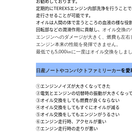
お勧めしております。
定期的にTEREXSエンジン内部洗浄を行うこと
走行させることが可能です。
オイルは人間の体で言うところの血液の様な役
回転部などの潤滑作用に貢献し、
オイル交換の
エンジンへのダメージが
大きく、
燃費も左右
エンジン本来の性能を発揮できません。
最低でも5,000㎞に一度はオイル交換をしまし
を愛
日産ノートやコンパクトファミリーカー
①エンジンノイズが大きくなってきた
②電気とエンジンの切替時の振動が大きくなっ
③オイル交換をしても燃費が良くならない
④オイル交換をしてもすぐにオイルが減る
⑤オイル交換をしてもエンジンがうるさい
⑥エンジン走行時、アクセルが重い
⑦エンジン走行時の走りが悪い