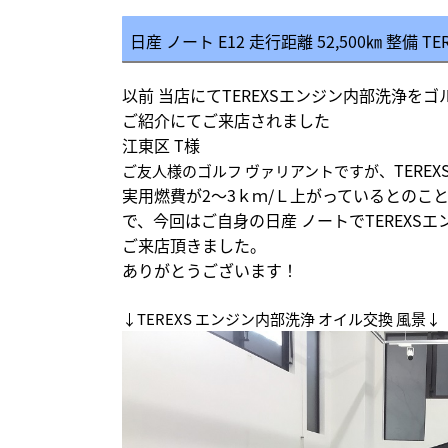
日産 ノート E12 走行距離 52,500㎞ 整備
以前 当店にてTEREXSエンジン内部洗浄を
ご紹介にてご来店されました
江東区 T様
TER
ご友人様のゴルフ ヴァリアントですが、
実用燃費が2～3ｋｍ/Ｌ上がっているとのこ
で、今回はご自身の日産 ノートでTEREXS
ご来店頂きました。
ありがとうございます！
↓TEREXS エンジン内部洗浄 オイル交換 風景↓