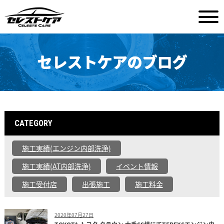
セレストケアのブログ
CATEGORY
施工実績(エンジン内部洗浄)
施工実績(AT内部洗浄)
イベント情報
施工受付店
出張施工
施工料金
2020年07月27日