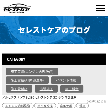
セレストケアのブログ
CATEGORY
施工実績(エンジン内部洗浄)
施工実績(AT内部洗浄)
イベント情報
施工受付店
出張施工
施工料金
メルセデスベンツ SL380 セレストケア エンジン内部洗浄
2025年12月12日
エンジン内部洗浄
オイル交換
麻布ラボ
外車