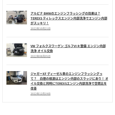
アルピナ BMWのエンジンフラッシングの効果は？
TEREXS ティレックスエンジン内部洗浄でエンジン内部
がスッキリ！
2022年10月21日
VW フォルクスワーゲン ゴルフⅥ R 整備 エンジン内部
洗浄 オイル交換
2022年08月05日
ジャガーXF ディーゼル車のエンジンフラッシングっ
て？ 白煙の根源はエンジン内部のスラッジにあり！ オ
イル交換と同時にTEREXSエンジン内部洗浄で空燃比を
改善
2022年12月19日