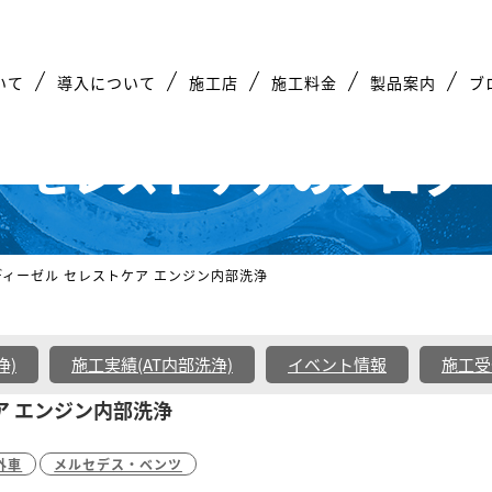
いて
導入について
施工店
施工料金
製品案内
ブ
セレストケアのブログ
ディーゼル セレストケア エンジン内部洗浄
浄)
施工実績(AT内部洗浄)
イベント情報
施工受
ア エンジン内部洗浄
外車
メルセデス・ベンツ