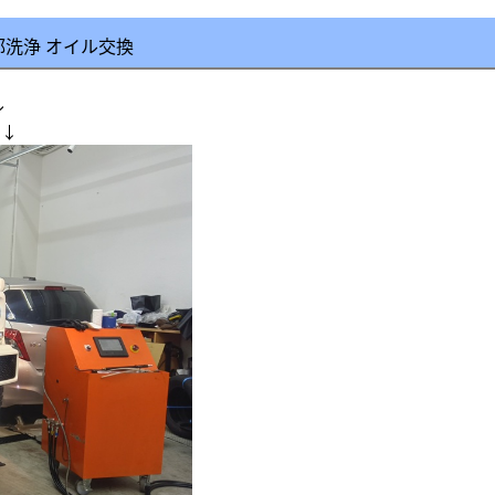
部洗浄 オイル交換
ル
 ↓