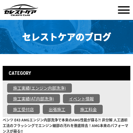
セレストケアのブログ
CATEGORY
施工実績(エンジン内部洗浄)
施工実績(AT内部洗浄)
イベント情報
施工受付店
出張施工
施工料金
ベンツ E43 AMGエンジン内部洗浄で本来のAMG性能が蘇る⁈ 非分解 人工透析
工法のフラッシングでエンジン細部の汚れを徹底除去！AMG本来のパフォーマ
ンスが蘇る‼