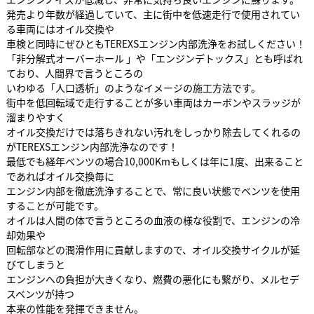
発売より年数が経過していて、主に街中を低速走行で使用されてい
る車両にはオイル交換や
車検と同時にぜひともTEREXSエンジン内部洗浄をお試しください！
「非分解式オーバーホール 」や「エンジンデトックス」とも呼ばれ
ており、人間界で言うところの
いわゆる「人口透析」のようなイメージの施工方法です。
街中を低回転域で走行することが多い車両はカーボンやスラッジが
溜まりやすく
オイル交換だけでは落ちきれない汚れをしっかり除去してくれるの
がTEREXSエンジン内部洗浄なのです！
最低でも経年ベンツの場合10,000Kmもしくは年に1度、出来ること
であればオイル交換毎に
エンジン内部を徹底洗浄することで、常に良い状態でベンツを使用
することが可能です。
オイルは人間の体で言うところの血液の様な役割で、エンジンの冷
却効果や
回転部などの潤滑作用に貢献しますので、オイル交換サイクルが延
びてしまうと
エンジンへの負担が大きくなり、燃費の悪化にも繋がり、メルセデ
スベンツが持つ
本来の性能を発揮できません。