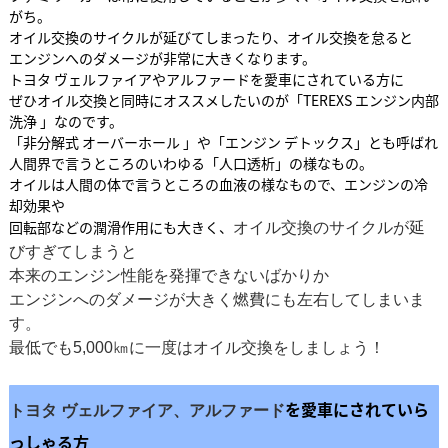
がち。
オイル交換のサイクルが延びてしまったり、オイル交換を怠ると
エンジンへのダメージが非常に大きくなります。
トヨタ ヴェルファイアやアルファードを愛車にされている方に
ぜひオイル交換と同時にオススメしたいのが「TEREXS エンジン内部
洗浄 」なのです。
「非分解式 オーバーホール 」や「エンジン デトックス」とも呼ばれ
人間界で言うところのいわゆる「人口透析」の様なもの。
オイルは人間の体で言うところの血液の様なもので、エンジンの冷
却効果や
回転部などの潤滑作用にも大きく、
オイル交換のサイクルが延
びすぎて
しまうと
本来のエンジン性能を発揮できないばかりか
エンジンへのダメージが
大きく
燃費にも左右してしまいま
す。
最低でも5,000㎞に一度はオイル交換をしましょう！
を愛車にされていら
トヨタ ヴェルファイア、アルファード
っしゃる方