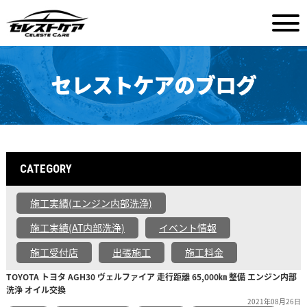
セレストケアのブログ
CATEGORY
施工実績(エンジン内部洗浄)
施工実績(AT内部洗浄)
イベント情報
施工受付店
出張施工
施工料金
TOYOTA トヨタ AGH30 ヴェルファイア 走行距離 65,000㎞ 整備 エンジン内部
洗浄 オイル交換
2021年08月26日