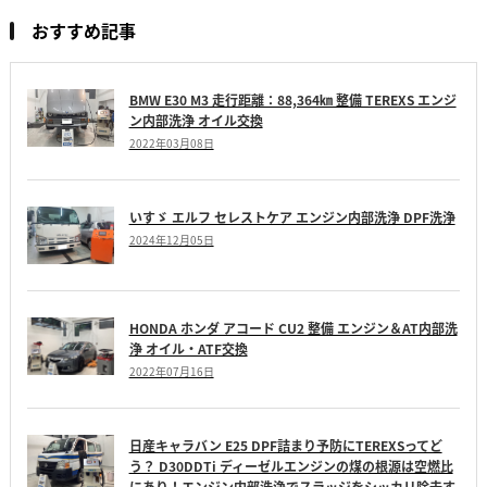
おすすめ記事
BMW E30 M3 走行距離：88,364㎞ 整備 TEREXS エンジ
ン内部洗浄 オイル交換
2022年03月08日
いすゞ エルフ セレストケア エンジン内部洗浄 DPF洗浄
2024年12月05日
HONDA ホンダ アコード CU2 整備 エンジン＆AT内部洗
浄 オイル・ATF交換
2022年07月16日
日産キャラバン E25 DPF詰まり予防にTEREXSってど
う？ D30DDTi ディーゼルエンジンの煤の根源は空燃比
にあり！エンジン内部洗浄でスラッジをシッカリ除去す