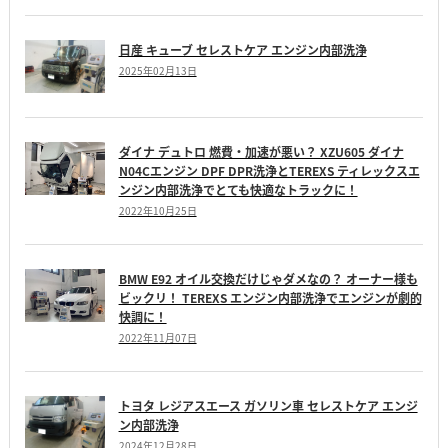
日産 キューブ セレストケア エンジン内部洗浄
2025年02月13日
ダイナ デュトロ 燃費・加速が悪い？ XZU605 ダイナ
N04Cエンジン DPF DPR洗浄とTEREXS ティレックスエ
ンジン内部洗浄でとても快適なトラックに！
2022年10月25日
BMW E92 オイル交換だけじゃダメなの？ オーナー様も
ビックリ！ TEREXS エンジン内部洗浄でエンジンが劇的
快調に！
2022年11月07日
トヨタ レジアスエース ガソリン車 セレストケア エンジ
ン内部洗浄
2024年12月28日